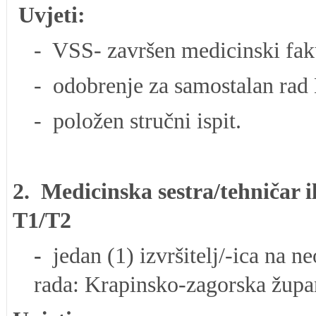
Uvjeti:
- VSS- završen medicinski faku
- odobrenje za samostalan rad 
- položen stručni ispit.
2.
Medicinsk
a sestra/tehničar 
T1/T2
-
jedan (1) izvršitelj/-ica na 
rada: Krapinsko-zagorska župa