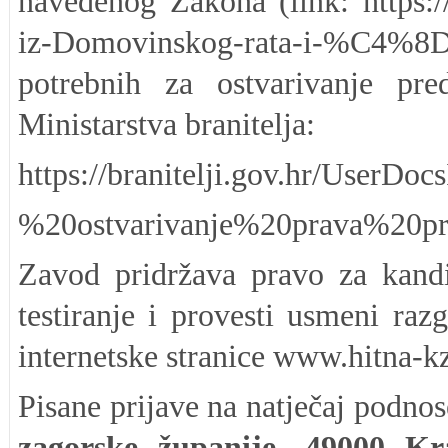
navedenog Zakona (link: https:/
iz-Domovinskog-rata-i-%C4%8D
potrebnih za ostvarivanje pre
Ministarstva branitelja:
https://branitelji.gov.hr/User
%20ostvarivanje%20prava%20pre
Zavod pridržava pravo za kandid
testiranje i provesti usmeni raz
internetske stranice www.hitna-kz
Pisane prijave na natječaj podnos
zagorske županije,
49000 Kr