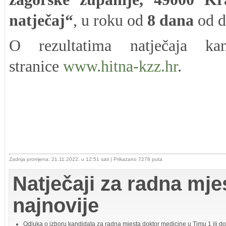
natječaj“
, u roku od
8
dana
od d
O rezultatima natječaja kan
stranice
www.hitna-kzz.hr
.
RAV
Zadnja promjena: 21.11.2022. u 12:51 sati
| Prikazano 7278 puta
Natječaji za radna mjes
najnovije
Odluka o izboru kandidata za radna mjesta doktor medicine u Timu 1 ili dok