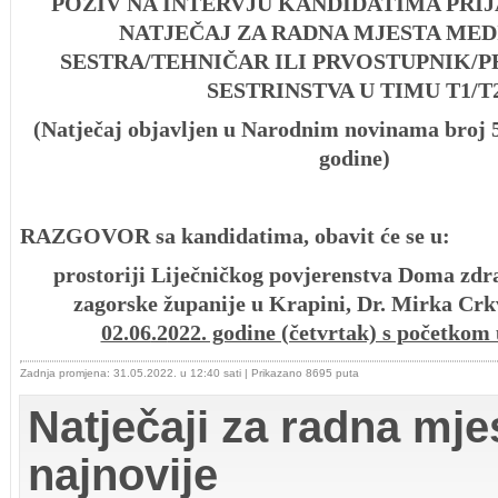
POZIV NA INTERVJU KANDIDATIMA PRI
NATJEČAJ ZA RADNA MJESTA MED
SESTRA/TEHNIČAR ILI PRVOSTUPNIK/
SESTRINSTVA U TIMU T1/T
(Natječaj objavljen u Narodnim novinama broj 5
godine)
RAZGOVOR sa kandidatima, obavit će se u:
prostoriji Liječničkog povjerenstva Doma zdr
zagorske županije u Krapini, Dr. Mirka Crk
02.06
.2
022. godine (četvrtak) s početkom u
Zadnja promjena: 31.05.2022. u 12:40 sati
| Prikazano 8695 puta
Natječaji za radna mjes
najnovije