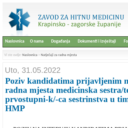
Naslovnica
O nama
Događanja
Dokumenti i izvještaji
Fo
Vi ste ovdje:
Naslovnica
>
Natječaji za radna mjesta
Uto, 31.05.2022
Poziv kandidatima prijavljenim n
radna mjesta medicinska sestra/te
prvostupni-k/-ca sestrinstva u t
HMP